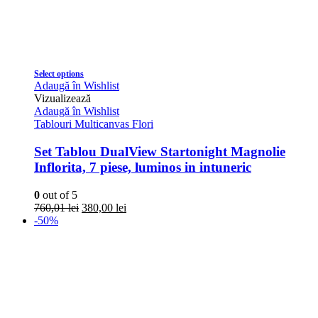
Select options
Adaugă în Wishlist
Vizualizează
Adaugă în Wishlist
Tablouri Multicanvas Flori
Set Tablou DualView Startonight Magnolie
Inflorita, 7 piese, luminos in intuneric
0
out of 5
760,01
lei
380,00
lei
-50%