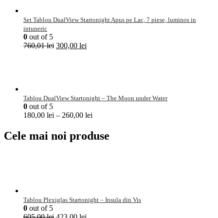
Set Tablou DualView Startonight Apus pe Lac, 7 piese, luminos in
intuneric
0
out of 5
760,01
lei
300,00
lei
Tablou DualView Startonight – The Moon under Water
0
out of 5
180,00
lei
–
260,00
lei
Cele mai noi produse
Tablou Plexiglas Startonight – Insula din Vis
0
out of 5
605,00
lei
423,00
lei