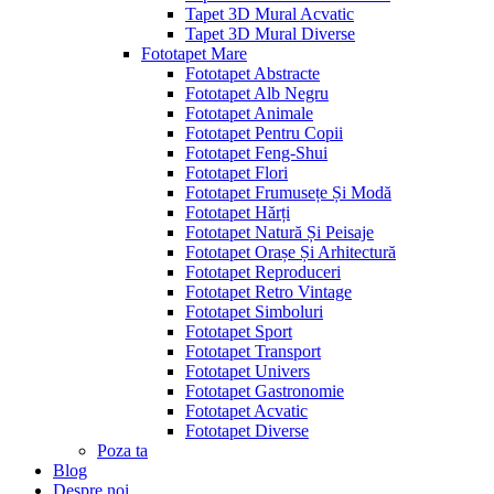
Tapet 3D Mural Acvatic
Tapet 3D Mural Diverse
Fototapet Mare
Fototapet Abstracte
Fototapet Alb Negru
Fototapet Animale
Fototapet Pentru Copii
Fototapet Feng-Shui
Fototapet Flori
Fototapet Frumusețe Și Modă
Fototapet Hărți
Fototapet Natură Și Peisaje
Fototapet Orașe Și Arhitectură
Fototapet Reproduceri
Fototapet Retro Vintage
Fototapet Simboluri
Fototapet Sport
Fototapet Transport
Fototapet Univers
Fototapet Gastronomie
Fototapet Acvatic
Fototapet Diverse
Poza ta
Blog
Despre noi