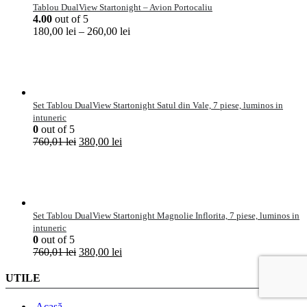
Tablou DualView Startonight – Avion Portocaliu
4.00
out of 5
180,00
lei
–
260,00
lei
Set Tablou DualView Startonight Satul din Vale, 7 piese, luminos in
intuneric
0
out of 5
760,01
lei
380,00
lei
Set Tablou DualView Startonight Magnolie Inflorita, 7 piese, luminos in
intuneric
0
out of 5
760,01
lei
380,00
lei
UTILE
Acasă