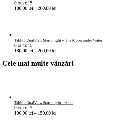
0
out of 5
180,00
lei
–
260,00
lei
Tablou DualView Startonight – The Moon under Water
0
out of 5
180,00
lei
–
260,00
lei
Cele mai multe vânzări
Tablou DualView Startonight – Artar
0
out of 5
100,00
lei
–
150,00
lei