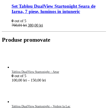
Set Tablou DualView Startonight Seara de
Iarna, 7 piese, luminos in intuneric
0
out of 5
760,01
lei
380,00
lei
Produse promovate
Tablou DualView Startonight – Artar
0
out of 5
100,00
lei
–
150,00
lei
Tablou DualView Startonight – Vedere la Lac