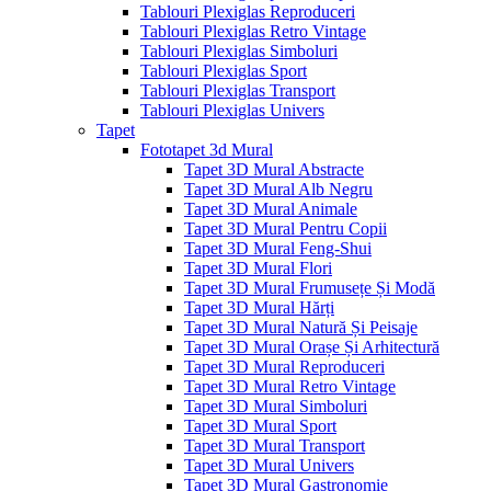
Tablouri Plexiglas Reproduceri
Tablouri Plexiglas Retro Vintage
Tablouri Plexiglas Simboluri
Tablouri Plexiglas Sport
Tablouri Plexiglas Transport
Tablouri Plexiglas Univers
Tapet
Fototapet 3d Mural
Tapet 3D Mural Abstracte
Tapet 3D Mural Alb Negru
Tapet 3D Mural Animale
Tapet 3D Mural Pentru Copii
Tapet 3D Mural Feng-Shui
Tapet 3D Mural Flori
Tapet 3D Mural Frumusețe Și Modă
Tapet 3D Mural Hărți
Tapet 3D Mural Natură Și Peisaje
Tapet 3D Mural Orașe Și Arhitectură
Tapet 3D Mural Reproduceri
Tapet 3D Mural Retro Vintage
Tapet 3D Mural Simboluri
Tapet 3D Mural Sport
Tapet 3D Mural Transport
Tapet 3D Mural Univers
Tapet 3D Mural Gastronomie