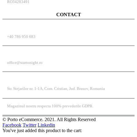
RO34283491
CONTACT
TELEFON
+40 786 950 683
EMAIL
office@startonight.ro
ADRESĂ
Str. Stejarilor nr. 1-1A, Com. Cristian, Jud. Brasov, Romania
Magazinul nostru respecta 100% prevederile GDPR.
© Porto eCommerce. 2021. All Rights Reserved
Facebook
Twitter
Linkedin
You've just added this product to the cart: