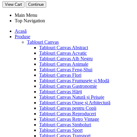
View Cart
Continue
Main Menu
Top Navigation
Acasă
Produse
Tablouri Canvas
Tablouri Canvas Abstract
Tablouri Canvas Acvatic
Tablouri Canvas Alb Negru
Tablouri Canvas Animale
Tablouri Canvas Feng-Shui
Tablouri Canvas Flori
Tablouri Canvas Frumusețe și Modă
Tablouri Canvas Gastronomie
Tablouri Canvas Hărți
Tablouri Canvas Natură și Peisaje
Tablouri Canvas Orașe și Arhitectură
Tablouri Canvas pentru Copii
Tablouri Canvas Reproduceri
Tablouri Canvas Retro Vintage
Tablouri Canvas Simboluri
Tablouri Canvas Sport
Tablouri Canvas Transport