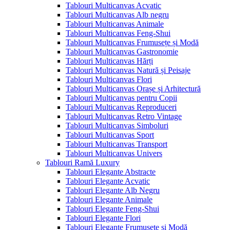
Tablouri Multicanvas Acvatic
Tablouri Multicanvas Alb negru
Tablouri Multicanvas Animale
Tablouri Multicanvas Feng-Shui
Tablouri Multicanvas Frumusețe și Modă
Tablouri Multicanvas Gastronomie
Tablouri Multicanvas Hărți
Tablouri Multicanvas Natură și Peisaje
Tablouri Multicanvas Flori
Tablouri Multicanvas Orașe și Arhitectură
Tablouri Multicanvas pentru Copii
Tablouri Multicanvas Reproduceri
Tablouri Multicanvas Retro Vintage
Tablouri Multicanvas Simboluri
Tablouri Multicanvas Sport
Tablouri Multicanvas Transport
Tablouri Multicanvas Univers
Tablouri Ramă Luxury
Tablouri Elegante Abstracte
Tablouri Elegante Acvatic
Tablouri Elegante Alb Negru
Tablouri Elegante Animale
Tablouri Elegante Feng-Shui
Tablouri Elegante Flori
Tablouri Elegante Frumusețe și Modă