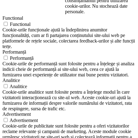
consimțământul pentru utilizarea
cookie-urilor. Nu stochează date
personale.
Functional
Functional
Cookie-urile funcționale ajută la îndeplinirea anumitor
funcționalități, cum ar fi partajarea conținutului site-ului web pe
platformele de rețele sociale, colectarea feedback-urilor și alte funcții
terțe.
Performanță
Performanță
Cookie-urile de performanță sunt folosite pentru a înțelege și analiza
indicii cheie de performanță ai site-ului web, ceea ce ajută la
furnizarea unei experiențe de utilizator mai bune pentru vizitatori.
Analitice
Analitice
Cookie-urile analitice sunt folosite pentru a înțelege modul în care
vizitatorii interacționează cu site-ul web. Aceste cookie-uri ajută la
furnizarea de informații despre valorile numărului de vizitatori, rata
de respingere, sursa de trafic etc.
Advertisement
Advertisement
Cookie-urile de publicitate sunt folosite pentru a oferi vizitatorilor
reclame relevante și campanii de marketing. Aceste module cookie
urmăresc vizitatorii pe site-uri web și colectează informații pentru a