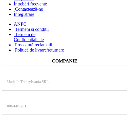
Întrebări frecvente
Contactează-ne
Înregistrare
ANPC
Termeni și condiții
Termeni de
Confidențialitate
Procedură reclamații
Politică de livrare/returnare
COMPANIE
DENUMIRE COMPANIE
Made In Transylvania SRL
REGISTRUL COMERȚULUI
J08/440/2015
COD UNIC DE ÎNREGISTRARE