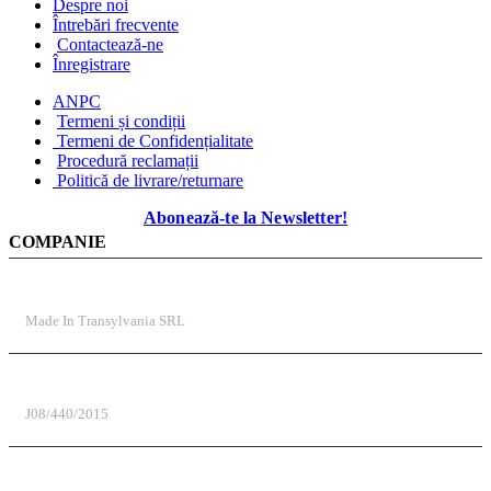
Despre noi
Întrebări frecvente
Contactează-ne
Înregistrare
ANPC
Termeni și condiții
Termeni de Confidențialitate
Procedură reclamații
Politică de livrare/returnare
Abonează-te la Newsletter!
COMPANIE
DENUMIRE COMPANIE
Made In Transylvania SRL
REGISTRUL COMERȚULUI
J08/440/2015
COD UNIC DE ÎNREGISTRARE