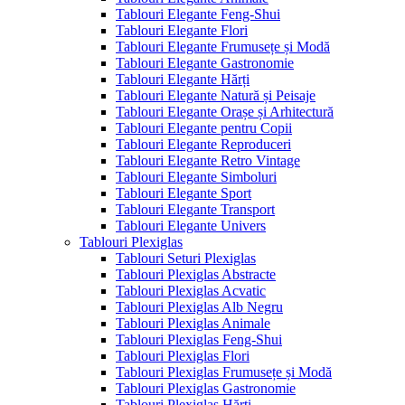
Tablouri Elegante Feng-Shui
Tablouri Elegante Flori
Tablouri Elegante Frumusețe și Modă
Tablouri Elegante Gastronomie
Tablouri Elegante Hărți
Tablouri Elegante Natură și Peisaje
Tablouri Elegante Orașe și Arhitectură
Tablouri Elegante pentru Copii
Tablouri Elegante Reproduceri
Tablouri Elegante Retro Vintage
Tablouri Elegante Simboluri
Tablouri Elegante Sport
Tablouri Elegante Transport
Tablouri Elegante Univers
Tablouri Plexiglas
Tablouri Seturi Plexiglas
Tablouri Plexiglas Abstracte
Tablouri Plexiglas Acvatic
Tablouri Plexiglas Alb Negru
Tablouri Plexiglas Animale
Tablouri Plexiglas Feng-Shui
Tablouri Plexiglas Flori
Tablouri Plexiglas Frumusețe și Modă
Tablouri Plexiglas Gastronomie
Tablouri Plexiglas Hărți