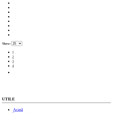
Show:
1
2
3
4
UTILE
Acasă