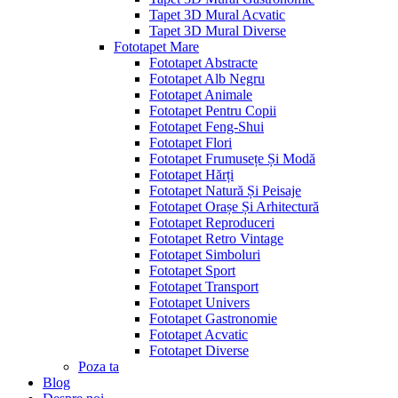
Tapet 3D Mural Acvatic
Tapet 3D Mural Diverse
Fototapet Mare
Fototapet Abstracte
Fototapet Alb Negru
Fototapet Animale
Fototapet Pentru Copii
Fototapet Feng-Shui
Fototapet Flori
Fototapet Frumusețe Și Modă
Fototapet Hărți
Fototapet Natură Și Peisaje
Fototapet Orașe Și Arhitectură
Fototapet Reproduceri
Fototapet Retro Vintage
Fototapet Simboluri
Fototapet Sport
Fototapet Transport
Fototapet Univers
Fototapet Gastronomie
Fototapet Acvatic
Fototapet Diverse
Poza ta
Blog