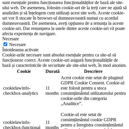
sunt esențiale pentru funcționarea funcționalităților de bază ale site-
ului web. De asemenea, folosim cookie-uri de la terți care ne ajută să
analizăm și să înțelegem cum utilizați acest site web. Aceste cookie-
uri vor fi stocate în browser-ul dumneavoastră numai cu acordul
dumneavoastră. De asemenea, aveți opțiunea de a renunța la aceste
cookie-uri. Dar renunțarea la unele dintre aceste cookie-uri vă poate
afecta experiența de navigare.
Necesare
Necesare
Întotdeauna activate
Cookie-urile necesare sunt absolut esențiale pentru ca site-ul să
funcționeze corect. Aceste cookie-uri asigură funcționalitățile de
bază și caracteristicile de securitate ale site-ului web, în ​​mod anonim.
Cookie
Durată
Descriere
Acest cookie este setat de pluginul
GDPR Cookie Consent. Cookie-ul
cookielawinfo-
11
este folosit pentru a stoca
checkbox-analytics
months
consimțământul utilizatorului pentru
cookie-urile din categoria
„Analitice”.
Cookie-ul este setat de
consimțământul cookie GDPR
cookielawinfo-
11
pentru a înregistra consimțământul
checkbox-functional
months