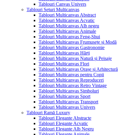
Tablouri Canvas Univers
Tablouri Seturi Multicanvas
Tablouri Multicanvas Abstract
Tablouri Multicanvas Acvatic
Tablouri Multicanvas Alb negru
Tablouri Multicanvas Animale
Tablouri Multicanvas Feng-Shui
Tablouri Multicanvas Frumusețe și Modă
Tablouri Multicanvas Gastronomie
Tablouri Multicanvas Hărți
Tablouri Multicanvas Natură și Peisaje
Tablouri Multicanvas Flori
Tablouri Multicanvas Orașe și Arhitectură
Tablouri Multicanvas pentru Copii
Tablouri Multicanvas Reproduceri
Tablouri Multicanvas Retro Vintage
Tablouri Multicanvas Simboluri
Tablouri Multicanvas Sport
Tablouri Multicanvas Transport
Tablouri Multicanvas Univers
Tablouri Ramă Luxury
Tablouri Elegante Abstracte
Tablouri Elegante Acvatic
Tablouri Elegante Alb Negru
Tablouri Elegante Animale