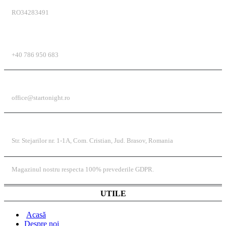
RO34283491
TELEFON
+40 786 950 683
EMAIL
office@startonight.ro
ADRESĂ
Str. Stejarilor nr. 1-1A, Com. Cristian, Jud. Brasov, Romania
Magazinul nostru respecta 100% prevederile GDPR.
UTILE
Acasă
Despre noi