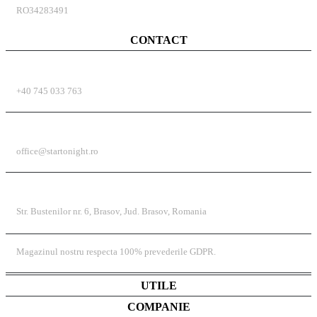
RO34283491
CONTACT
TELEFON
+40 745 033 763
EMAIL
office@startonight.ro
ADRESĂ
Str. Bustenilor nr. 6, Brasov, Jud. Brasov, Romania
Magazinul nostru respecta 100% prevederile GDPR.
UTILE
COMPANIE