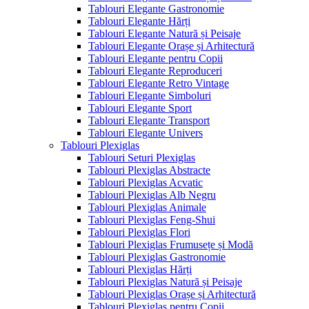
Tablouri Elegante Gastronomie
Tablouri Elegante Hărți
Tablouri Elegante Natură și Peisaje
Tablouri Elegante Orașe și Arhitectură
Tablouri Elegante pentru Copii
Tablouri Elegante Reproduceri
Tablouri Elegante Retro Vintage
Tablouri Elegante Simboluri
Tablouri Elegante Sport
Tablouri Elegante Transport
Tablouri Elegante Univers
Tablouri Plexiglas
Tablouri Seturi Plexiglas
Tablouri Plexiglas Abstracte
Tablouri Plexiglas Acvatic
Tablouri Plexiglas Alb Negru
Tablouri Plexiglas Animale
Tablouri Plexiglas Feng-Shui
Tablouri Plexiglas Flori
Tablouri Plexiglas Frumusețe și Modă
Tablouri Plexiglas Gastronomie
Tablouri Plexiglas Hărți
Tablouri Plexiglas Natură și Peisaje
Tablouri Plexiglas Orașe și Arhitectură
Tablouri Plexiglas pentru Copii