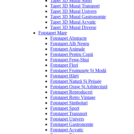
Tapet 3D Mural Sport
Tapet 3D Mural Transport
Tapet 3D Mural Univers
Tapet 3D Mural Gastronomie
Tapet 3D Mural Acvatic
Tapet 3D Mural Diverse
Fototapet Mare
Fototapet Abstracte
Fototapet Alb Negru
Fototapet Animale
Fototapet Pentru Copii
Fototapet Feng-Shui
Fototapet Flori
Fototapet Frumusețe Și Modă
Fototapet Hărți
Fototapet Natură Și Peisaje
Fototapet Orașe Și Arhitectură
Fototapet Reproduceri
Fototapet Retro Vintage
Fototapet Simboluri
Fototapet Sport
Fototapet Transport
Fototapet Univers
Fototapet Gastronomie
Fototapet Acvatic