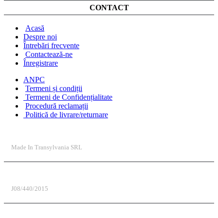
CONTACT
Acasă
Despre noi
Întrebări frecvente
Contactează-ne
Înregistrare
ANPC
Termeni și condiții
Termeni de Confidențialitate
Procedură reclamații
Politică de livrare/returnare
DENUMIRE COMPANIE
Made In Transylvania SRL
REGISTRUL COMERȚULUI
J08/440/2015
COD UNIC DE ÎNREGISTRARE