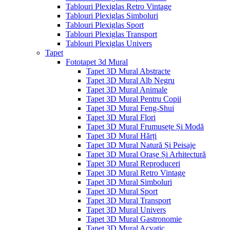
Tablouri Plexiglas Retro Vintage
Tablouri Plexiglas Simboluri
Tablouri Plexiglas Sport
Tablouri Plexiglas Transport
Tablouri Plexiglas Univers
Tapet
Fototapet 3d Mural
Tapet 3D Mural Abstracte
Tapet 3D Mural Alb Negru
Tapet 3D Mural Animale
Tapet 3D Mural Pentru Copii
Tapet 3D Mural Feng-Shui
Tapet 3D Mural Flori
Tapet 3D Mural Frumusețe Și Modă
Tapet 3D Mural Hărți
Tapet 3D Mural Natură Și Peisaje
Tapet 3D Mural Orașe Și Arhitectură
Tapet 3D Mural Reproduceri
Tapet 3D Mural Retro Vintage
Tapet 3D Mural Simboluri
Tapet 3D Mural Sport
Tapet 3D Mural Transport
Tapet 3D Mural Univers
Tapet 3D Mural Gastronomie
Tapet 3D Mural Acvatic