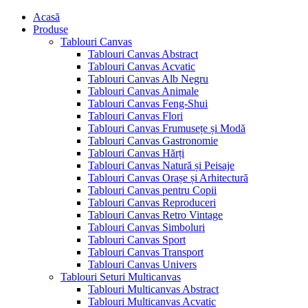
Acasă
Produse
Tablouri Canvas
Tablouri Canvas Abstract
Tablouri Canvas Acvatic
Tablouri Canvas Alb Negru
Tablouri Canvas Animale
Tablouri Canvas Feng-Shui
Tablouri Canvas Flori
Tablouri Canvas Frumusețe și Modă
Tablouri Canvas Gastronomie
Tablouri Canvas Hărți
Tablouri Canvas Natură și Peisaje
Tablouri Canvas Orașe și Arhitectură
Tablouri Canvas pentru Copii
Tablouri Canvas Reproduceri
Tablouri Canvas Retro Vintage
Tablouri Canvas Simboluri
Tablouri Canvas Sport
Tablouri Canvas Transport
Tablouri Canvas Univers
Tablouri Seturi Multicanvas
Tablouri Multicanvas Abstract
Tablouri Multicanvas Acvatic