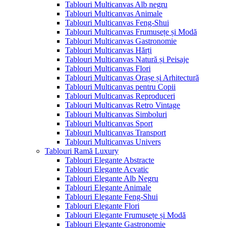
Tablouri Multicanvas Alb negru
Tablouri Multicanvas Animale
Tablouri Multicanvas Feng-Shui
Tablouri Multicanvas Frumusețe și Modă
Tablouri Multicanvas Gastronomie
Tablouri Multicanvas Hărți
Tablouri Multicanvas Natură și Peisaje
Tablouri Multicanvas Flori
Tablouri Multicanvas Orașe și Arhitectură
Tablouri Multicanvas pentru Copii
Tablouri Multicanvas Reproduceri
Tablouri Multicanvas Retro Vintage
Tablouri Multicanvas Simboluri
Tablouri Multicanvas Sport
Tablouri Multicanvas Transport
Tablouri Multicanvas Univers
Tablouri Ramă Luxury
Tablouri Elegante Abstracte
Tablouri Elegante Acvatic
Tablouri Elegante Alb Negru
Tablouri Elegante Animale
Tablouri Elegante Feng-Shui
Tablouri Elegante Flori
Tablouri Elegante Frumusețe și Modă
Tablouri Elegante Gastronomie