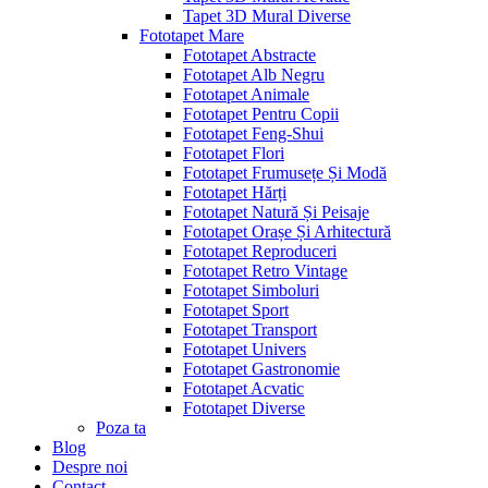
Tapet 3D Mural Diverse
Fototapet Mare
Fototapet Abstracte
Fototapet Alb Negru
Fototapet Animale
Fototapet Pentru Copii
Fototapet Feng-Shui
Fototapet Flori
Fototapet Frumusețe Și Modă
Fototapet Hărți
Fototapet Natură Și Peisaje
Fototapet Orașe Și Arhitectură
Fototapet Reproduceri
Fototapet Retro Vintage
Fototapet Simboluri
Fototapet Sport
Fototapet Transport
Fototapet Univers
Fototapet Gastronomie
Fototapet Acvatic
Fototapet Diverse
Poza ta
Blog
Despre noi
Contact