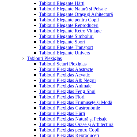
Tablouri Elegante Hărți
Tablouri Elegante Natură și Peisaje
Tablouri Elegante Orașe și Arhitectură
Tablouri Elegante pentru Copii
Tablouri Elegante Reproduceri
Tablouri Elegante Retro Vintage
Tablouri Elegante Simboluri
Tablouri Elegante Sport
Tablouri Elegante Transport
Tablouri Elegante Univers
Tablouri Plexiglas
Tablouri Seturi Plexiglas
Tablouri Plexiglas Abstracte
Tablouri Plexiglas Acvatic
Tablouri Plexiglas Alb Negru
Tablouri Plexiglas Animale
Tablouri Plexiglas Feng-Shui
Tablouri Plexiglas Flori
Tablouri Plexiglas Frumusețe și Modă
Tablouri Plexiglas Gastronomie
Tablouri Plexiglas Hărți
Tablouri Plexiglas Natură și Peisaje
Tablouri Plexiglas Orașe și Arhitectură
Tablouri Plexiglas pentru Copii
Tablouri Plexiglas Reproduceri