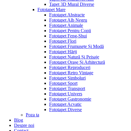
Tapet 3D Mural Diverse
Fototapet Mare
Fototapet Abstracte
Fototapet Alb Negru
Fototapet Animale
Fototapet Pentru Copii
Fototapet Feng-Shui
Fototapet Flori
Fototapet Frumusețe Și Modă
Fototapet Hărți
Fototapet Natură Și Peisaje
Fototapet Orașe Și Arhitectură
Fototapet Reproduceri
Fototapet Retro Vintage
Fototapet Simboluri
Fototapet Sport
Fototapet Transport
Fototapet Univers
Fototapet Gastronomie
Fototapet Acvatic
Fototapet Diverse
Poza ta
Blog
Despre noi
Contact