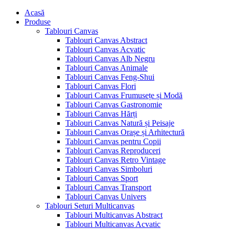
Acasă
Produse
Tablouri Canvas
Tablouri Canvas Abstract
Tablouri Canvas Acvatic
Tablouri Canvas Alb Negru
Tablouri Canvas Animale
Tablouri Canvas Feng-Shui
Tablouri Canvas Flori
Tablouri Canvas Frumusețe și Modă
Tablouri Canvas Gastronomie
Tablouri Canvas Hărți
Tablouri Canvas Natură și Peisaje
Tablouri Canvas Orașe și Arhitectură
Tablouri Canvas pentru Copii
Tablouri Canvas Reproduceri
Tablouri Canvas Retro Vintage
Tablouri Canvas Simboluri
Tablouri Canvas Sport
Tablouri Canvas Transport
Tablouri Canvas Univers
Tablouri Seturi Multicanvas
Tablouri Multicanvas Abstract
Tablouri Multicanvas Acvatic