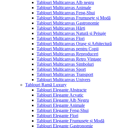
Tablouri Multicanvas Alb negru
Tablouri Multicanvas Animale
Tablouri Multicanvas Feng-Shui
Tablouri Multicanvas Frumusețe și Modă
Tablouri Multicanvas Gastronomie
Tablouri Multicanvas Hărți
Tablouri Multicanvas Natură și Peisaje
Tablouri Multicanvas Flori
Tablouri Multicanvas Orașe și Arhitectură
Tablouri Multicanvas pentru Copii
Tablouri Multicanvas Reproduceri
Tablouri Multicanvas Retro Vintage
Tablouri Multicanvas Simboluri
Tablouri Multicanvas Sport
Tablouri Multicanvas Transport
Tablouri Multicanvas Univers
Tablouri Ramă Luxury
Tablouri Elegante Abstracte
Tablouri Elegante Acvatic
Tablouri Elegante Alb Negru
Tablouri Elegante Animale
Tablouri Elegante Feng-Shui
Tablouri Elegante Flori
Tablouri Elegante Frumusețe și Modă
Tablouri Elegante Gastronomie