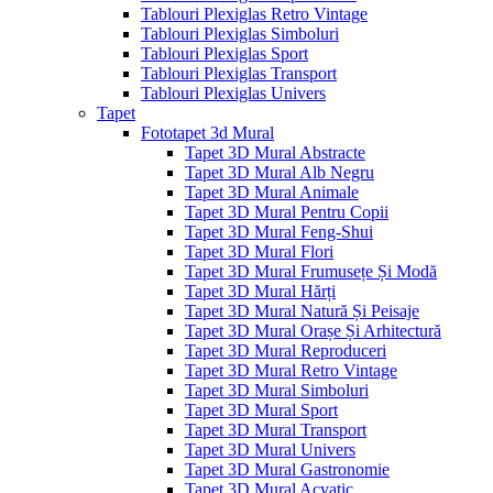
Tablouri Plexiglas Retro Vintage
Tablouri Plexiglas Simboluri
Tablouri Plexiglas Sport
Tablouri Plexiglas Transport
Tablouri Plexiglas Univers
Tapet
Fototapet 3d Mural
Tapet 3D Mural Abstracte
Tapet 3D Mural Alb Negru
Tapet 3D Mural Animale
Tapet 3D Mural Pentru Copii
Tapet 3D Mural Feng-Shui
Tapet 3D Mural Flori
Tapet 3D Mural Frumusețe Și Modă
Tapet 3D Mural Hărți
Tapet 3D Mural Natură Și Peisaje
Tapet 3D Mural Orașe Și Arhitectură
Tapet 3D Mural Reproduceri
Tapet 3D Mural Retro Vintage
Tapet 3D Mural Simboluri
Tapet 3D Mural Sport
Tapet 3D Mural Transport
Tapet 3D Mural Univers
Tapet 3D Mural Gastronomie
Tapet 3D Mural Acvatic