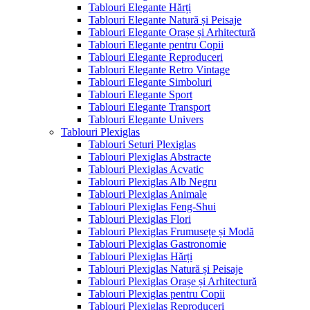
Tablouri Elegante Hărți
Tablouri Elegante Natură și Peisaje
Tablouri Elegante Orașe și Arhitectură
Tablouri Elegante pentru Copii
Tablouri Elegante Reproduceri
Tablouri Elegante Retro Vintage
Tablouri Elegante Simboluri
Tablouri Elegante Sport
Tablouri Elegante Transport
Tablouri Elegante Univers
Tablouri Plexiglas
Tablouri Seturi Plexiglas
Tablouri Plexiglas Abstracte
Tablouri Plexiglas Acvatic
Tablouri Plexiglas Alb Negru
Tablouri Plexiglas Animale
Tablouri Plexiglas Feng-Shui
Tablouri Plexiglas Flori
Tablouri Plexiglas Frumusețe și Modă
Tablouri Plexiglas Gastronomie
Tablouri Plexiglas Hărți
Tablouri Plexiglas Natură și Peisaje
Tablouri Plexiglas Orașe și Arhitectură
Tablouri Plexiglas pentru Copii
Tablouri Plexiglas Reproduceri